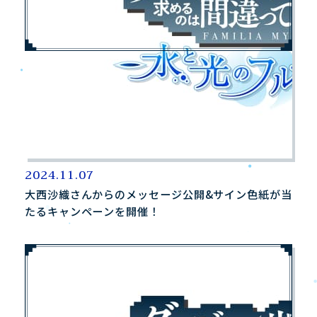
HOME
NEWS
ホーム
ニュース
STORY
CHARACTER
ストーリー
キャラクター
SYSTEM
GALLERY
2024.11.07
システム
ギャラリー
大西沙織さんからのメッセージ公開&サイン色紙が当
たるキャンペーンを開催！
PRODUCT
PRIVILEGE
製品情報
店舗購入特典
JP
EN