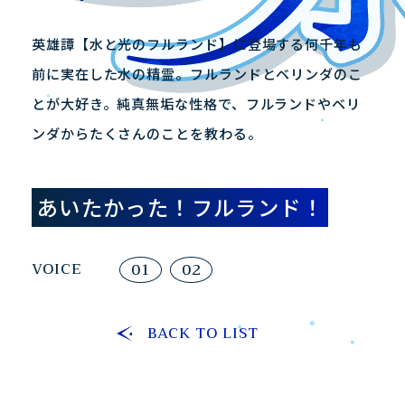
PRODUCT
PRIVILEGE
英雄譚【水と光のフルランド】に登場する何千年も
製品情報
店舗購入特典
前に実在した水の精霊。フルランドとベリンダのこ
とが大好き。純真無垢な性格で、フルランドやベリ
JP
EN
ンダからたくさんのことを教わる。
あいたかった！フルランド！
VOICE
01
02
BACK TO LIST