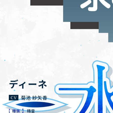
HOME
NEWS
ホーム
ニュース
STORY
CHARACTER
ディーネ
ストーリー
キャラクター
SYSTEM
GALLERY
菊池 紗矢香
システム
ギャラリー
種族
精霊