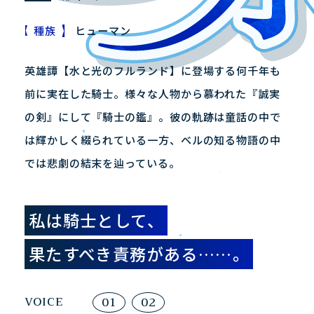
種族
ヒューマン
PRODUCT
PRIVILEGE
製品情報
店舗購入特典
英雄譚【水と光のフルランド】に登場する何千年も
前に実在した騎士。様々な人物から慕われた『誠実
JP
EN
の剣』にして『騎士の鑑』。彼の軌跡は童話の中で
は輝かしく綴られている一方、ベルの知る物語の中
では悲劇の結末を辿っている。
私は騎士として、
果たすべき責務がある……。
VOICE
01
02