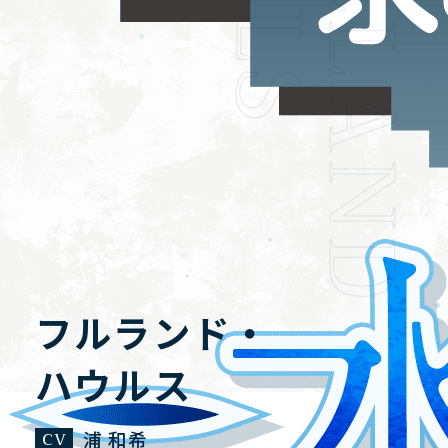
FULLLAND
HOME
NEWS
ホーム
ニュース
STORY
CHARACTER
フルランド・
ストーリー
キャラクター
ハウルス
SYSTEM
GALLERY
浦 和希
システム
ギャラリー