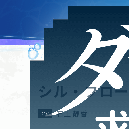
シル・フロ
石上 静香