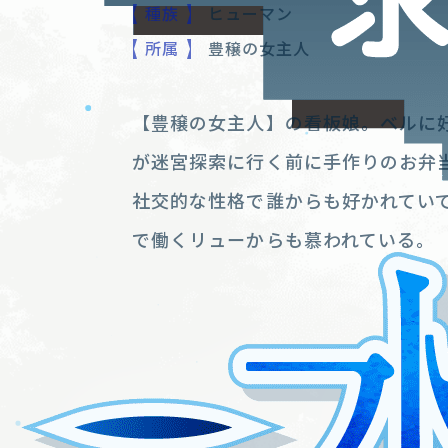
種族
ヒューマン
所属
豊穣の女主人
【豊穣の女主人】の看板娘。ベルに
が迷宮探索に行く前に手作りのお弁
社交的な性格で誰からも好かれてい
で働くリューからも慕われている。