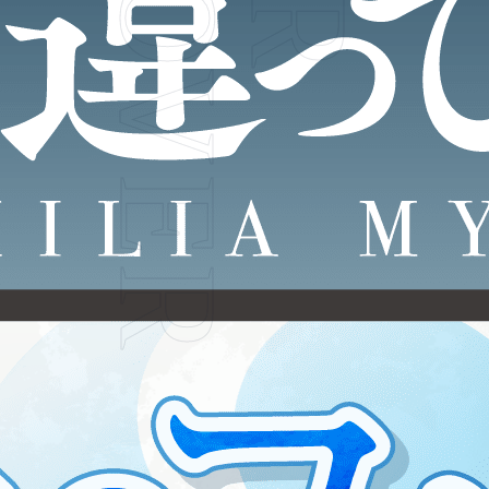
FLOVER
JP
EN