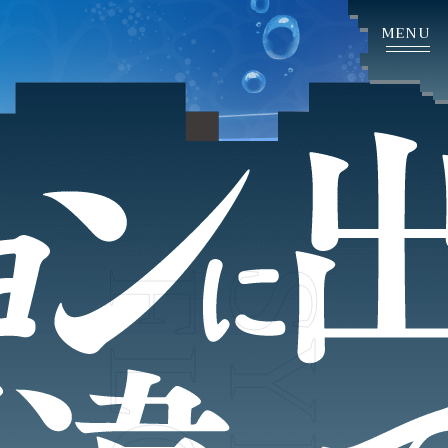
HOME
NEWS
ホーム
ニュース
STORY
CHARACTER
ストーリー
キャラクター
SYR
SYSTEM
GALLERY
システム
ギャラリー
PRODUCT
PRIVILEGE
製品情報
店舗購入特典