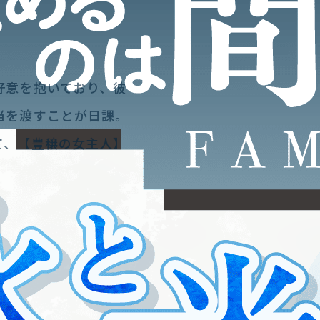
好意を抱いており、彼
当を渡すことが日課。
て、【豊穣の女主人】