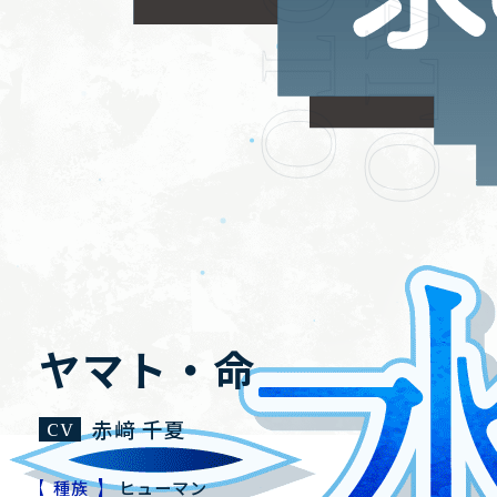
HOME
NEWS
ホーム
ニュース
STORY
CHARACTER
ヤマト・命
ストーリー
キャラクター
赤﨑 千夏
SYSTEM
GALLERY
システム
ギャラリー
種族
ヒューマン