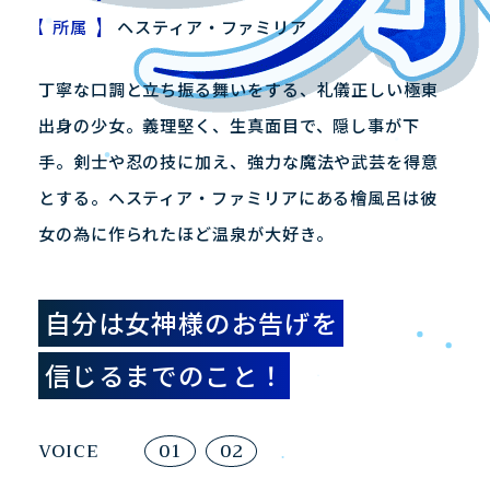
所属
ヘスティア・ファミリア
PRODUCT
PRIVILEGE
製品情報
店舗購入特典
丁寧な口調と立ち振る舞いをする、礼儀正しい極東
出身の少女。義理堅く、生真面目で、隠し事が下
手。剣士や忍の技に加え、強力な魔法や武芸を得意
JP
EN
とする。ヘスティア・ファミリアにある檜風呂は彼
女の為に作られたほど温泉が大好き。
自分は女神様のお告げを
信じるまでのこと！
VOICE
01
02