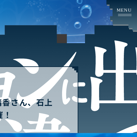
HOME
NEWS
ホーム
ニュース
STORY
CHARACTER
ストーリー
キャラクター
SYSTEM
GALLERY
システム
ギャラリー
晴香さん、石上
催！
PRODUCT
PRIVILEGE
製品情報
店舗購入特典