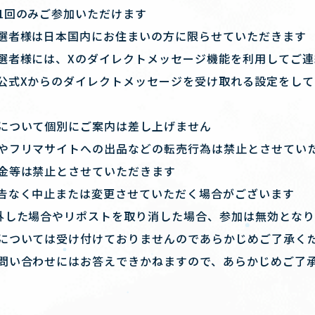
1回のみご参加いただけます
選者様は日本国内にお住まいの方に限らせていただきます
選者様には、Xのダイレクトメッセージ機能を利用してご
公式Xからのダイレクトメッセージを受け取れる設定をし
について個別にご案内は差し上げません
やフリマサイトへの出品などの転売行為は禁止とさせてい
金等は禁止とさせていただきます
告なく中止または変更させていただく場合がございます
外した場合やリポストを取り消した場合、参加は無効となり
については受け付けておりませんのであらかじめご了承く
問い合わせにはお答えできかねますので、あらかじめご了