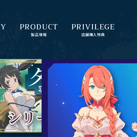
RY
PRODUCT
PRIVILEGE
製品情報
店舗購入特典
2024 Valve Corporation. Steam及びSteamロゴは、米国及
びまたはその他の国のValve Corporationの商標及びまたは登
録商標です。