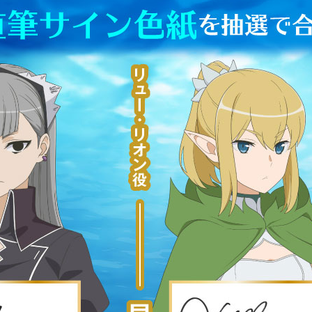
JP
EN